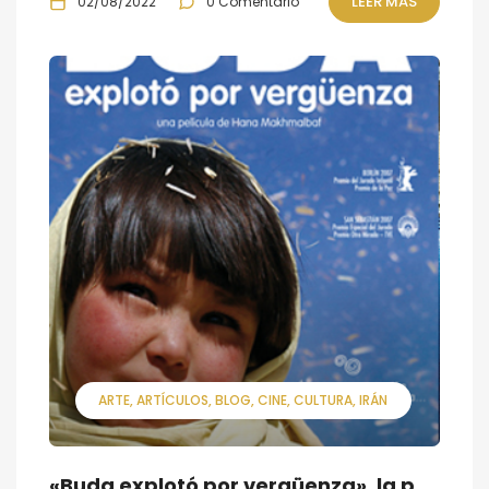
LEER MÁS
02/08/2022
0 Comentario
ARTE
ARTÍCULOS
BLOG
CINE
CULTURA
IRÁN
«Buda explotó por vergüenza», la película que dirigió Hana Makhmalbaf con tan solo 18 años