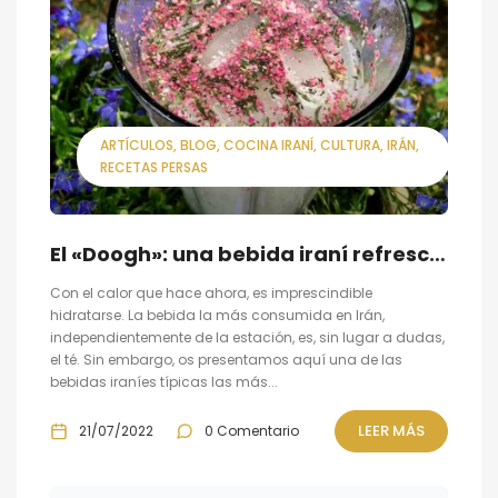
ARTÍCULOS
BLOG
COCINA IRANÍ
CULTURA
IRÁN
RECETAS PERSAS
El «Doogh»: una bebida iraní refrescante y saludable perfecta para el verano
Con el calor que hace ahora, es imprescindible
hidratarse. La bebida la más consumida en Irán,
independientemente de la estación, es, sin lugar a dudas,
el té. Sin embargo, os presentamos aquí una de las
bebidas iraníes típicas las más...
LEER MÁS
21/07/2022
0 Comentario