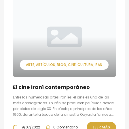
ARTE
ARTÍCULOS
BLOG
CINE
CULTURA
IRÁN
El cine iraní contemporáneo
Entre las numerosas artes iraníes, el cine es una de las
más consagradas. En Irán, se producen películas desde
principios del siglo XX. En efecto, a principios de los años
1900, durante la época de la dinastía Qayar, la famosa...
LEER MÁS
19/07/2022
0 Comentario