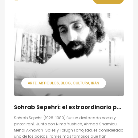
ARTE
ARTÍCULOS
BLOG
CULTURA
IRÁN
Sohrab Sepehrí: el extraordinario poeta y pintor iraní
Sohrab Sepehri (1928-1980) fue un destacado poeta y
pintor iraní. Junto con Nima Yushich, Ahmad Shamlou,
Mehdi Akhavan-Sales y Forugh Farrojzad, es considerado
uno de los poetas iraníes más famosos que han