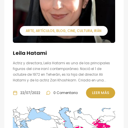
ARTE
ARTÍCULOS
BLOG
CINE
CULTURA
IRÁN
Leila Hatami
Actriz y directora, Leila Hatami es una de las principales
figuras del cine iraní contemporáneo. Nació el 1 de
octubre de 1972 en Teherán, es la hija del director Ali
Hatami y de la actriz Zari Khoshkam. Criada en una...
LEER MÁS
22/07/2022
0 Comentario