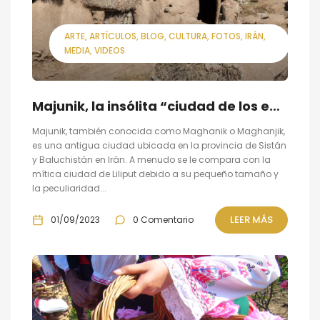
ARTE
ARTÍCULOS
BLOG
CULTURA
FOTOS
IRÁN
MEDIA
VIDEOS
Majunik, la insólita “ciudad de los enanos”
Majunik, también conocida como Maghanik o Maghanjik,
es una antigua ciudad ubicada en la provincia de Sistán
y Baluchistán en Irán. A menudo se le compara con la
mítica ciudad de Liliput debido a su pequeño tamaño y
la peculiaridad...
LEER MÁS
01/09/2023
0 Comentario