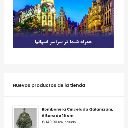
‫‪Nuevos‬‬ ‫‪productos‬‬ ‫‪de‬‬ ‫‪la‬‬ ‫‪tienda‬‬
Bombonera Cincelada Qalamzani,
Altura de 16 cm
€
140,00
IVA incluido