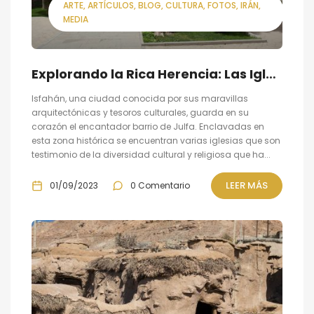
ARTE
ARTÍCULOS
BLOG
CULTURA
FOTOS
IRÁN
MEDIA
Explorando la Rica Herencia: Las Iglesias del Barrio de Julfa en Isfahán
Isfahán, una ciudad conocida por sus maravillas
arquitectónicas y tesoros culturales, guarda en su
corazón el encantador barrio de Julfa. Enclavadas en
esta zona histórica se encuentran varias iglesias que son
testimonio de la diversidad cultural y religiosa que ha...
LEER MÁS
01/09/2023
0 Comentario