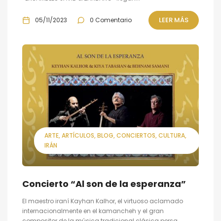
LEER MÁS
05/11/2023
0 Comentario
ARTE
ARTÍCULOS
BLOG
CONCIERTOS
CULTURA
IRÁN
Concierto “Al son de la esperanza”
El maestro iraní Kayhan Kalhor, el virtuoso aclamado
internacionalmente en el kamancheh y el gran
compositor de la música tradicional clásica persa,