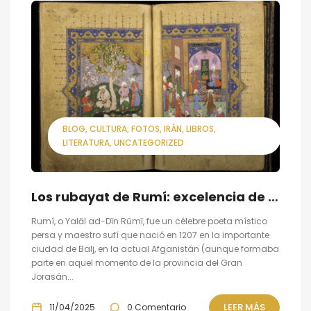
BLOG
CULTURA
FOTOS
IRÁN
LIBROS
LITERATURA
UNCATEGORIZED
Los rubayat de Rumí: excelencia de la poesía persa
Rumí, o Yalāl ad-Dīn Rūmī, fue un célebre poeta místico
persa y maestro sufí que nació en 1207 en la importante
ciudad de Balj, en la actual Afganistán (aunque formaba
parte en aquel momento de la provincia del Gran
Jorasán...
LEER MÁS
11/04/2025
0 Comentario