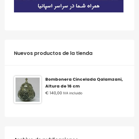
‫‪Nuevos‬‬ ‫‪productos‬‬ ‫‪de‬‬ ‫‪la‬‬ ‫‪tienda‬‬
Bombonera Cincelada Qalamzani,
Altura de 16 cm
€
140,00
IVA incluido