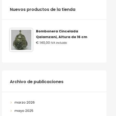
‫‪Nuevos‬‬ ‫‪productos‬‬ ‫‪de‬‬ ‫‪la‬‬ ‫‪tienda‬‬
Bombonera Cincelada
Qalamzani, Altura de 16 cm
€
140,00
IVA incluido
Archivo de publicaciones
marzo 2026
mayo 2025