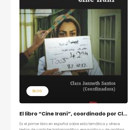
BLOG
El libro “Cine Iraní”, coordinado por Clara Janneth Santos ha sido editado por «Icono 14 editorial»
Es el primer libro en español sobre esta temática y ofrece
textos de carácter historiográfico, ensayístico y de análisis