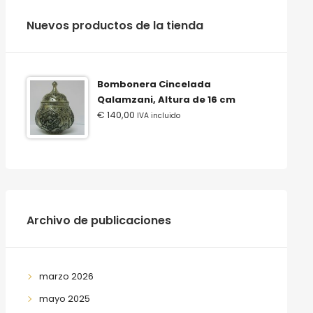
‫‪Nuevos‬‬ ‫‪productos‬‬ ‫‪de‬‬ ‫‪la‬‬ ‫‪tienda‬‬
Bombonera Cincelada
Qalamzani, Altura de 16 cm
€
140,00
IVA incluido
Archivo de publicaciones
marzo 2026
mayo 2025