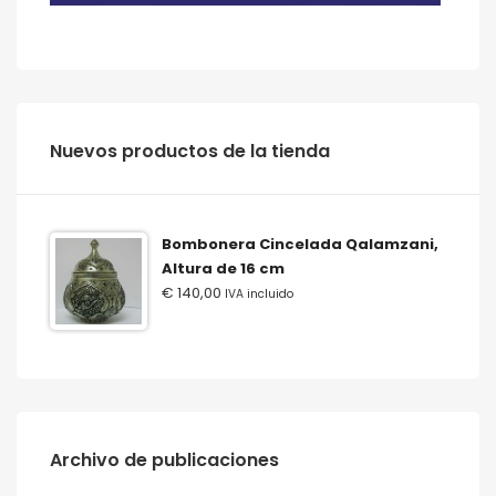
‫‪Nuevos‬‬ ‫‪productos‬‬ ‫‪de‬‬ ‫‪la‬‬ ‫‪tienda‬‬
Bombonera Cincelada Qalamzani,
Altura de 16 cm
€
140,00
IVA incluido
Archivo de publicaciones