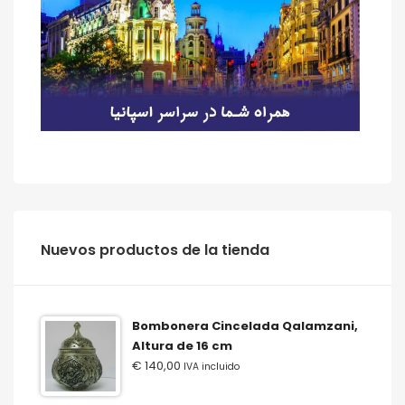
‫‪Nuevos‬‬ ‫‪productos‬‬ ‫‪de‬‬ ‫‪la‬‬ ‫‪tienda‬‬
Bombonera Cincelada Qalamzani,
Altura de 16 cm
€
140,00
IVA incluido