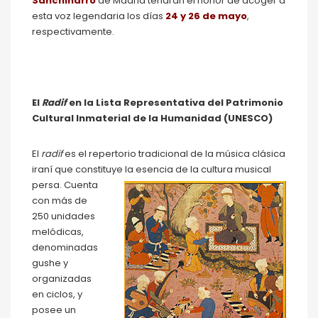
Sanchinarro
de Madrid tendrán el honor de acoger a
esta voz legendaria los días
24 y 26 de mayo
,
respectivamente.
El
Radif
en
la Lista Representativa del Patrimonio
Cultural Inmaterial de la Humanidad (UNESCO)
El
radif
es el repertorio tradicional de la música clásica
iraní que constituye la esencia de la cultura musical
persa. Cuenta
con más de
250 unidades
melódicas,
denominadas
gushe y
organizadas
en ciclos, y
posee un