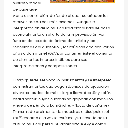
sustrato modal
de base que
viene a ser el telón de fondo al que se añaden los
motivos melódicos más diversos. Aunque la
interpretación de la música tradicional iraní se basa
esencialmente en el arte de la improvisación –en
función del estado de ánimo del artista y las
reacciones del auditorio–, los músicos dedican varios
años a dominar el
radif
por contener éste el conjunto
de elementos imprescindibles para sus
interpretaciones y composiciones.
El
radif
puede ser vocal o instrumental y se interpreta
con instrumentos que exigen técnicas de ejecución
diversas: laúdes de mástil largo llamados tār y setār;
cítara santur, cuyas cuerdas se golpean con macillos;
vihuela de péndola kamānche; y flauta de caña ney.
Transmitido oralmente de maestros a discípulos, el
radif
encarna a la vez la estética y la filosofía de la
cultura musical persa. Su aprendizaje exige como