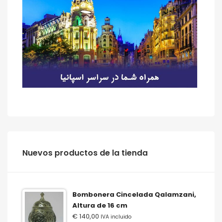
‫‪Nuevos‬‬ ‫‪productos‬‬ ‫‪de‬‬ ‫‪la‬‬ ‫‪tienda‬‬
Bombonera Cincelada Qalamzani,
Altura de 16 cm
€
140,00
IVA incluido