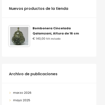
‫‪Nuevos‬‬ ‫‪productos‬‬ ‫‪de‬‬ ‫‪la‬‬ ‫‪tienda‬‬
Bombonera Cincelada
Qalamzani, Altura de 16 cm
€
140,00
IVA incluido
Archivo de publicaciones
marzo 2026
mayo 2025