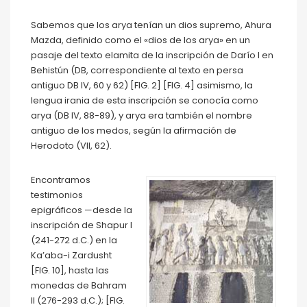
Sabemos que los arya tenían un dios supremo, Ahura
Mazda, definido como el «dios de los arya» en un
pasaje del texto elamita de la inscripción de Darío I en
Behistún (DB, correspondiente al texto en persa
antiguo DB IV, 60 y 62) [FIG. 2] [FIG. 4] asimismo, la
lengua irania de esta inscripción se conocía como
arya (DB IV, 88-89), y arya era también el nombre
antiguo de los medos, según la afirmación de
Herodoto (VII, 62).
Encontramos
testimonios
epigráficos —desde la
inscripción de Shapur I
(241-272 d.C.) en la
Ka’aba-i Zardusht
[FIG. 10], hasta las
monedas de Bahram
II (276-293 d.C.); [FIG.