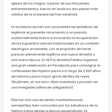
iglesia de los magos, a pesar de sus frecuentes
enfrentamientos, fueron sin duda los dos pilares más
sólidos de la sociedad del Irán sasánida.
En la historia de Irán son recurrentes las tentativas de
legitimar el presente recurriendo a un pasado
sustancialmente ficticio e invocando la recuperación
de los supuestos valores tradicionales en un contexto
ideológico arcaizante, con el propósito de hacer
parecer plenamente legítima una nueva dinastía o
una nueva época. En 1971 la dinastía Pahlevi organizó
una gran celebración en Persépolis para consagrar la
continuidad del imperio persa a lo largo de 2.500 años
de historia y para mayor gloria del Rey de reyes
(āryāmehr, el «sol ario», título inventado y provisto de
una innegable pátina de antigüedad).
Ésta fue sólo una de tantas manifestaciones
semejantes, bien conocidas por los estudiosos de la
historia irania desde la época aqueménida. Es