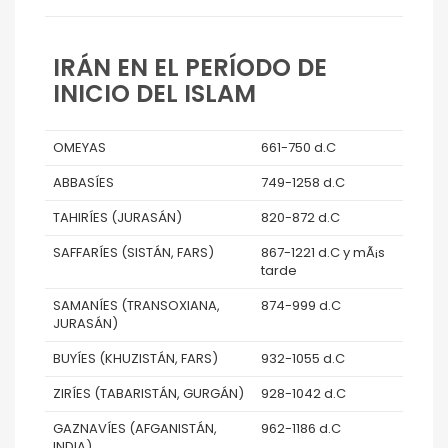
IRÁN EN EL PERÍODO DE
INICIO DEL ISLAM
OMEYAS
661-750 d.C
ABBASÍES
749-1258 d.C
TAHIRÍES (JURASÁN)
820-872 d.C
SAFFARÍES (SISTÁN, FARS)
867-1221 d.C y mÃ¡s
tarde
SAMANÍES (TRANSOXIANA,
874-999 d.C
JURASÁN)
BUYÍES (KHUZISTÁN, FARS)
932-1055 d.C
ZIRÍES (TABARISTÁN, GURGÁN)
928-1042 d.C
GAZNAVÍES (AFGANISTÁN,
962-1186 d.C
INDIA)