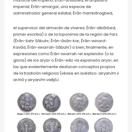
mariscal del imperio; Ērān-drustbed, el arquiatra
imperial; Ērān-amargar, una especie de
administrador general estatal; Ērān-hambāragbed,
el supervisor del almacén de víveres; Ērān-dibārbed,
primer escriba) o de la toponimia de la región de Fars
(Ērān-šahr Sābuhr, Ērān-āsān-kar, Ērān-winard-
Kavād, Ērān-xwarrah-Sābuhr) o bien, finalmente, en
expresiones como Ērān-xwarrah «el esplendor (o la
gloria) de los arya» o Ērān-wēz «la expansión arya», en
las que evidentemente destacan conceptos propios
de la tradición religiosa (véase en avéstico: airyan∂m x
ar∂nō y airyan∂m vaējōJ.