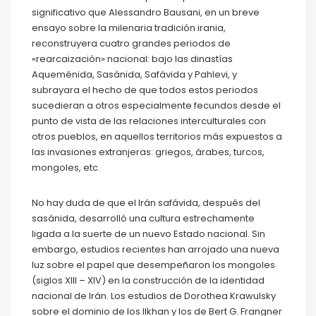
significativo que Alessandro Bausani, en un breve
ensayo sobre la milenaria tradición irania,
reconstruyera cuatro grandes periodos de
«rearcaización» nacional: bajo las dinastías
Aqueménida, Sasánida, Safávida y Pahlevi, y
subrayara el hecho de que todos estos periodos
sucedieran a otros especialmente fecundos desde el
punto de vista de las relaciones interculturales con
otros pueblos, en aquellos territorios más expuestos a
las invasiones extranjeras: griegos, árabes, turcos,
mongoles, etc.
No hay duda de que el Irán safávida, después del
sasánida, desarrolló una cultura estrechamente
ligada a la suerte de un nuevo Estado nacional. Sin
embargo, estudios recientes han arrojado una nueva
luz sobre el papel que desempeñaron los mongoles
(siglos XIII – XIV) en la construcción de la identidad
nacional de Irán. Los estudios de Dorothea Krawulsky
sobre el dominio de los Ilkhan y los de Bert G. Frangner