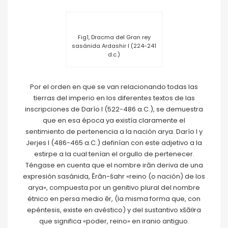
Fig1, Dracma del Gran rey
sasánida Ardashir I (224-241
d.c.)
Por el orden en que se van relacionando todas las
tierras del imperio en los diferentes textos de las
inscripciones de Darío I (522-486 a.C.), se demuestra
que en esa época ya existía claramente el
sentimiento de pertenencia a la nación arya. Darío I y
Jerjes I (486-465 a.C.) definían con este adjetivo a la
estirpe a la cual tenían el orgullo de pertenecer.
Téngase en cuenta que el nombre irān deriva de una
expresión sasánida, Ērān-šahr «reino (o nación) de los
arya», compuesta por un genitivo plural del nombre
étnico en persa medio ēr, (la misma forma que, con
epéntesis, existe en avéstico) y del sustantivo xšāθra
que significa «poder, reino» en iranio antiguo.