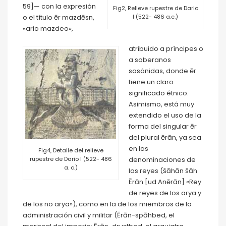
59]— con la expresión
Fig2, Relieve rupestre de Dario
o el título ēr mazdēsn,
I (522- 486 a.c.)
«ario mazdeo»,
atribuido a príncipes o
a soberanos
sasánidas, donde ēr
tiene un claro
significado étnico.
Asimismo, está muy
extendido el uso de la
forma del singular ēr
del plural ērān, ya sea
en las
Fig4, Detalle del relieve
denominaciones de
rupestre de Dario I (522- 486
a. c.)
los reyes (šāhān šāh
Ērān [ud Anērān] «Rey
de reyes de los arya y
de los no arya»), como en la de los miembros de la
administración civil y militar (Ērān-spāhbed, el