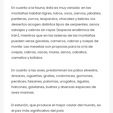
En cuanto a la fauna, ésta es muy variada: en las
montañas habitan tigres, lobos, osos, ciervos, jabalíes,
panteras, zorros, leopardos, chacales y liebres; los
desiertos acogen distintos tipos de serpientes, asnos
salvajes y cebras sin rayas (especie endémica de
Irán), mientras que en las laderas de las montañas
pueden verse gacelas, carneros, cabras y ovejas de
monte. Las mesetas son propicias para la cría de
ovejas, cabras, vacas, mulas, asnos, caballos,
camellos y búfalos.
En cuanto a las aves, predominan los patos silvestre,
ánsares, cigüeñas, grullas, codornices, gorriones,
perdices, faisanes, palomas, urogallos, águilas,
halcones, gavilanes, buitres y diversas especies de
aves marinas.
El esturión, que produce el mejor caviar del mundo, es
el pez más significativo del país.