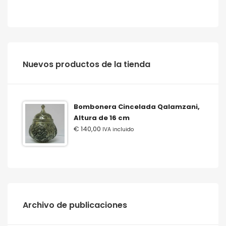
‫‪Nuevos‬‬ ‫‪productos‬‬ ‫‪de‬‬ ‫‪la‬‬ ‫‪tienda‬‬
Bombonera Cincelada Qalamzani,
Altura de 16 cm
€
140,00
IVA incluido
Archivo de publicaciones