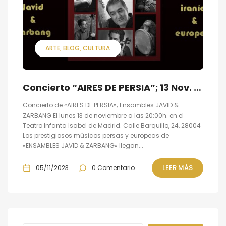
ARTE
BLOG
CULTURA
Concierto “AIRES DE PERSIA”; 13 Nov. en Teatro Infanta Isabel Madrid
Concierto de «AIRES DE PERSIA»; Ensambles JAVID &
ZARBANG El lunes 13 de noviembre a las 20:00h. en el
Teatro Infanta Isabel de Madrid. Calle Barquillo, 24, 28004
Los prestigiosos músicos persas y europeas de
«ENSAMBLES JAVID & ZARBANG» llegan...
LEER MÁS
05/11/2023
0 Comentario