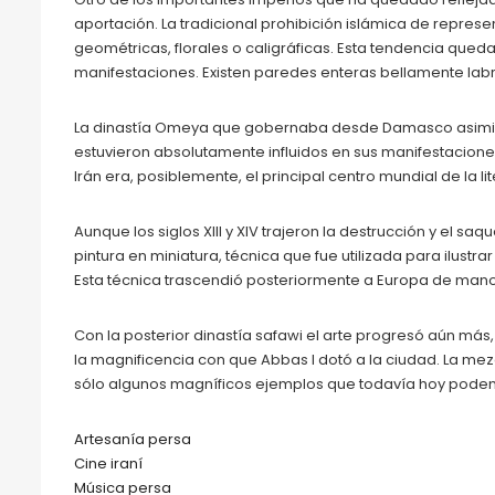
aportación. La tradicional prohibición islámica de represe
geométricas, florales o caligráficas. Esta tendencia qued
manifestaciones. Existen paredes enteras bellamente labr
La dinastía Omeya que gobernaba desde Damasco asimiló la
estuvieron absolutamente influidos en sus manifestaciones 
Irán era, posiblemente, el principal centro mundial de la lite
Aunque los siglos XIII y XIV trajeron la destrucción y el 
pintura en miniatura, técnica que fue utilizada para ilust
Esta técnica trascendió posteriormente a Europa de mano
Con la posterior dinastía safawi el arte progresó aún má
la magnificencia con que Abbas I dotó a la ciudad. La mezq
sólo algunos magníficos ejemplos que todavía hoy pode
Artesanía persa
Cine iraní
Música persa