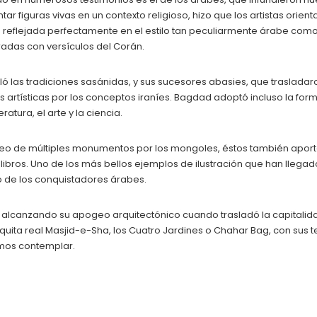
ntar figuras vivas en un contexto religioso, hizo que los artistas or
a reflejada perfectamente en el estilo tan peculiarmente árabe como
adas con versículos del Corán.
s tradiciones sasánidas, y sus sucesores abasies, que trasladaron 
artísticas por los conceptos iraníes. Bagdad adoptó incluso la forma 
ratura, el arte y la ciencia.
saqueo de múltiples monumentos por los mongoles, éstos también aporta
rar libros. Uno de los más bellos ejemplos de ilustración que han lleg
 de los conquistadores árabes.
s, alcanzando su apogeo arquitectónico cuando trasladó la capital
uita real Masjid-e-Sha, los Cuatro Jardines o Chahar Bag, con sus terr
mos contemplar.