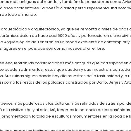
ligiones más antiguas del mundo, y también de pensadores como Avic
udiosos occidentales. La poesía clásica persa representa una notable 
a de todo el mundo.
ico, arqueológico y arquitectónico, ya que se remonta a miles de años
 cerámica, datan de hace casi 5000 años y pertenecieron a una civi
Museo Arqueológico de Teherán es un modo excelente de contemplar y 
les lugares en el país que son como museos al aire libre.
se encuentran las construcciones más antiguas que corresponden al i
 se pueden admirar los restos que quedan y que muestran, con toda 
. Sus ruinas siguen dando hoy día muestras de la fastuosidad y la ri
 como los restos de los palacios construidos por Darío, Jerjes y Art
s imperios más poderosos y las culturas más refinadas de su tiempo,
a la civilización y al arte. Así, tenemos la herencia de los sasánidas
al ornamentado y la talla de esculturas monumentales en la roca de 
 en numerosos testimonios es el de los árabes, que infundieron nuev