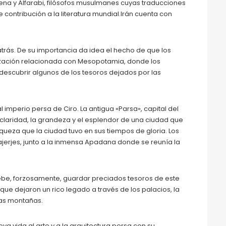
ena y Alfarabi, filósofos musulmanes cuyas traducciones
contribución a la literatura mundial.Irán cuenta con
 atrás. De su importancia da idea el hecho de que los
lización relacionada con Mesopotamia, donde los
descubrir algunos de los tesoros dejados por las
mperio persa de Ciro. La antigua «Parsa», capital del
claridad, la grandeza y el esplendor de una ciudad que
queza que la ciudad tuvo en sus tiempos de gloria. Los
ajerjes, junto a la inmensa Apadana donde se reunía la
 debe, forzosamente, guardar preciados tesoros de este
 que dejaron un rico legado a través de los palacios, la
las montañas.
a vida al arte y a la arquitectura persa con su