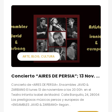
ARTE
BLOG
CULTURA
Concierto “AIRES DE PERSIA”; 13 Nov. en Teatro Infanta Isabel Madrid
Concierto de «AIRES DE PERSIA»; Ensambles JAVID &
ZARBANG El lunes 13 de noviembre a las 20:00h. en el
Teatro Infanta Isabel de Madrid. Calle Barquillo, 24, 28004
Los prestigiosos músicos persas y europeas de
«ENSAMBLES JAVID & ZARBANG» llegan...