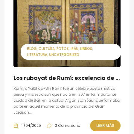
BLOG
CULTURA
FOTOS
IRÁN
LIBROS
LITERATURA
UNCATEGORIZED
Los rubayat de Rumí: excelencia de la poesía persa
Rumí, o Yalāl ad-Dīn Rūmī, fue un célebre poeta místico
persa y maestro sufí que nació en 1207 en la importante
ciudad de Balj, en la actual Afganistán (aunque formaba
parte en aquel momento de la provincia del Gran
Jorasán...
LEER MÁS
11/04/2025
0 Comentario