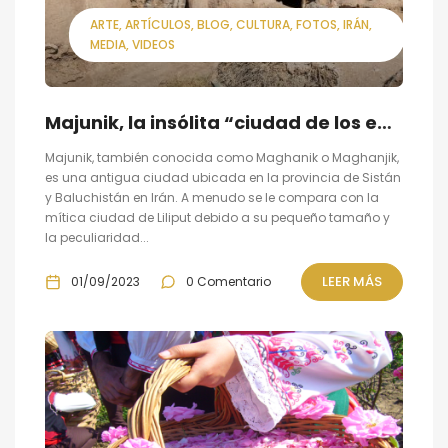
ARTE
ARTÍCULOS
BLOG
CULTURA
FOTOS
IRÁN
MEDIA
VIDEOS
Majunik, la insólita “ciudad de los enanos”
Majunik, también conocida como Maghanik o Maghanjik,
es una antigua ciudad ubicada en la provincia de Sistán
y Baluchistán en Irán. A menudo se le compara con la
mítica ciudad de Liliput debido a su pequeño tamaño y
la peculiaridad...
LEER MÁS
01/09/2023
0 Comentario