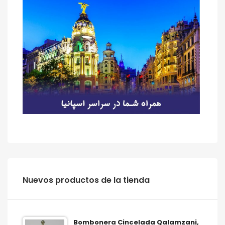
‫‪Nuevos‬‬ ‫‪productos‬‬ ‫‪de‬‬ ‫‪la‬‬ ‫‪tienda‬‬
Bombonera Cincelada Qalamzani,