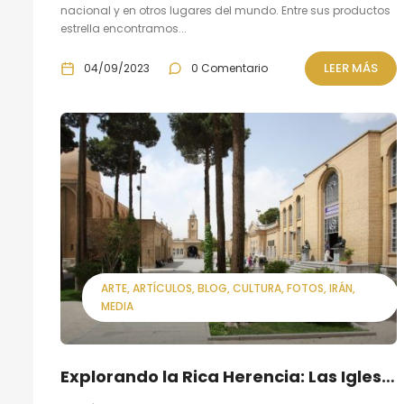
nacional y en otros lugares del mundo. Entre sus productos
estrella encontramos...
LEER MÁS
04/09/2023
0 Comentario
ARTE
ARTÍCULOS
BLOG
CULTURA
FOTOS
IRÁN
MEDIA
Explorando la Rica Herencia: Las Iglesias del Barrio de Julfa en Isfahán