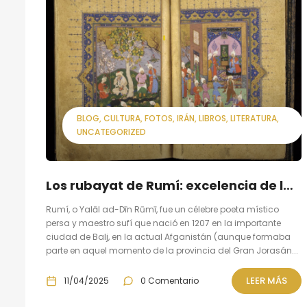
BLOG
CULTURA
FOTOS
IRÁN
LIBROS
LITERATURA
UNCATEGORIZED
Los rubayat de Rumí: excelencia de la poesía persa
Rumí, o Yalāl ad-Dīn Rūmī, fue un célebre poeta místico
persa y maestro sufí que nació en 1207 en la importante
ciudad de Balj, en la actual Afganistán (aunque formaba
parte en aquel momento de la provincia del Gran Jorasán...
LEER MÁS
11/04/2025
0 Comentario