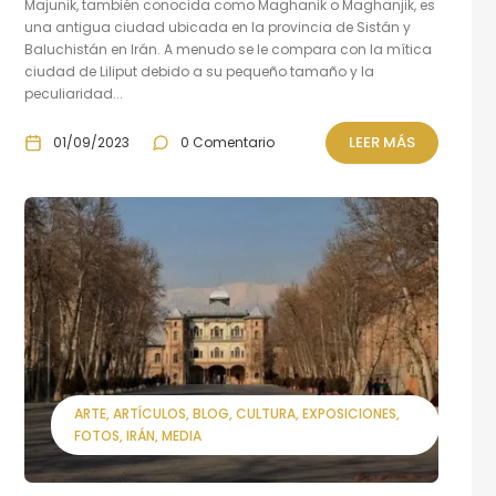
Majunik, también conocida como Maghanik o Maghanjik, es
una antigua ciudad ubicada en la provincia de Sistán y
Baluchistán en Irán. A menudo se le compara con la mítica
ciudad de Liliput debido a su pequeño tamaño y la
peculiaridad...
LEER MÁS
01/09/2023
0 Comentario
ARTE
ARTÍCULOS
BLOG
CULTURA
EXPOSICIONES
FOTOS
IRÁN
MEDIA