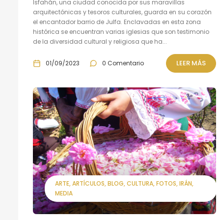
Isfahán, una ciudad conocida por sus maravillas
arquitectónicas y tesoros culturales, guarda en su corazón
el encantador barrio de Julfa. Enclavadas en esta zona
histórica se encuentran varias iglesias que son testimonio
de la diversidad cultural y religiosa que ha...
LEER MÁS
01/09/2023
0 Comentario
ARTE
ARTÍCULOS
BLOG
CULTURA
FOTOS
IRÁN
MEDIA