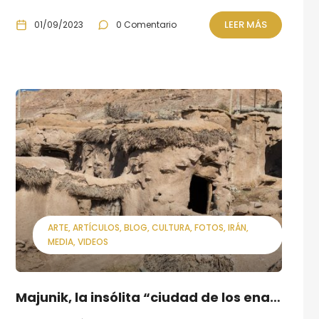
LEER MÁS
01/09/2023
0 Comentario
ARTE
ARTÍCULOS
BLOG
CULTURA
FOTOS
IRÁN
MEDIA
VIDEOS
Majunik, la insólita “ciudad de los enanos”