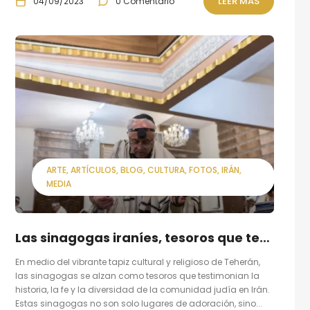
LEER MÁS
04/09/2023
0 Comentario
ARTE
ARTÍCULOS
BLOG
CULTURA
FOTOS
IRÁN
MEDIA
Las sinagogas iraníes, tesoros que testimonian la historia, la fe y la diversidad de la comunidad judía en Irán
En medio del vibrante tapiz cultural y religioso de Teherán,
las sinagogas se alzan como tesoros que testimonian la
historia, la fe y la diversidad de la comunidad judía en Irán.
Estas sinagogas no son solo lugares de adoración, sino...