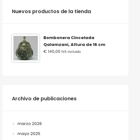
‫‪Nuevos‬‬ ‫‪productos‬‬ ‫‪de‬‬ ‫‪la‬‬ ‫‪tienda‬‬
Bombonera Cincelada
Qalamzani, Altura de 16 cm
€
140,00
IVA incluido
Archivo de publicaciones
marzo 2026
mayo 2025