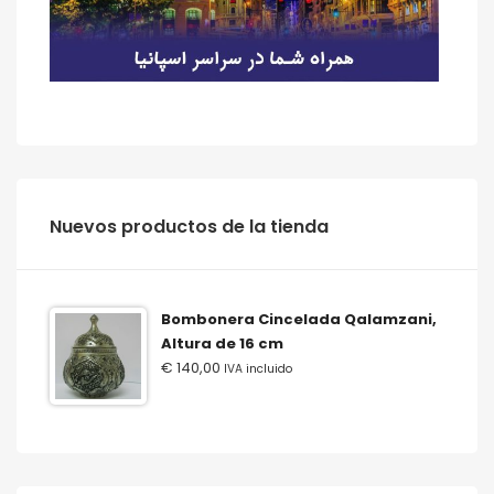
‫‪Nuevos‬‬ ‫‪productos‬‬ ‫‪de‬‬ ‫‪la‬‬ ‫‪tienda‬‬
Bombonera Cincelada Qalamzani,
Altura de 16 cm
€
140,00
IVA incluido