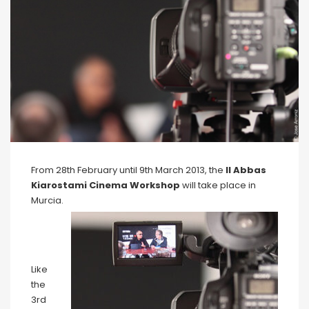
From 28th February until 9th March 2013, the
II Abbas
Kiarostami Cinema Workshop
will take place in
Murcia.
Like
the
3rd