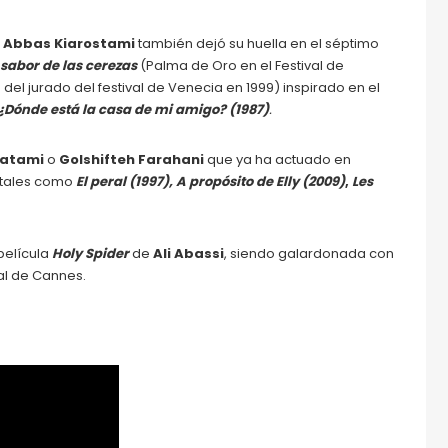
,
Abbas Kiarostami
también dejó su huella en el séptimo
 sabor de las cerezas
(Palma de Oro en el Festival de
del jurado del festival de Venecia en 1999) inspirado en el
¿Dónde está la casa de mi amigo? (1987)
.
Hatami
o
Golshifteh Farahani
que ya ha actuado en
 tales como
El peral (1997),
A propósito de Elly (2009)
,
Les
película
Holy Spider
de
Ali Abassi
, siendo galardonada con
val de Cannes.