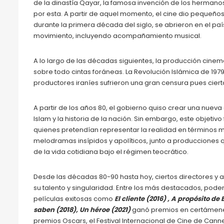
de la dinastía Qayar, la famosa invención de los hermanos 
por esta. A partir de aquel momento, el cine dio pequeño
durante la primera década del siglo, se abrieron en el p
movimiento, incluyendo acompañamiento musical.
A lo largo de las décadas siguientes, la producción cinema
sobre todo cintas foráneas. La Revolución Islámica de 197
productores iraníes sufrieron una gran censura pues cier
A partir de los años 80, el gobierno quiso crear una nueva
Islam y la historia de la nación. Sin embargo, este objetivo
quienes pretendían representar la realidad en términos 
melodramas insípidos y apolíticos, junto a producciones qu
de la vida cotidiana bajo el régimen teocrático.
Desde las décadas 80-90 hasta hoy, ciertos directores y 
su talento y singularidad. Entre los más destacados, po
películas exitosas como
El cliente (2016) ,
A propósito de E
saben (2018), Un héroe (2021)
ganó premios en certámenes
premios Oscars, el Festival Internacional de Cine de Canne