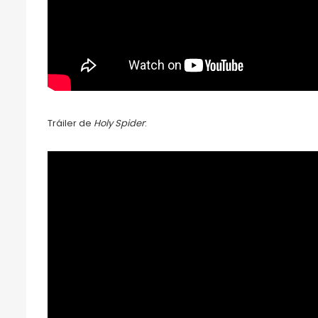
Tráiler de
Holy Spider
: