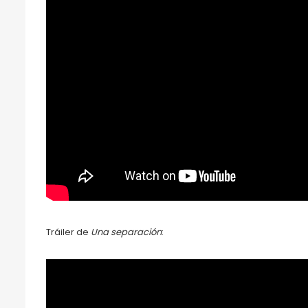
Tráiler de
Una separación
: