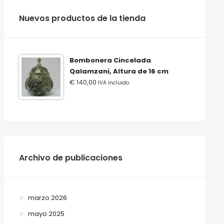
‫‪Nuevos‬‬ ‫‪productos‬‬ ‫‪de‬‬ ‫‪la‬‬ ‫‪tienda‬‬
Bombonera Cincelada
Qalamzani, Altura de 16 cm
€
140,00
IVA incluido
Archivo de publicaciones
marzo 2026
mayo 2025