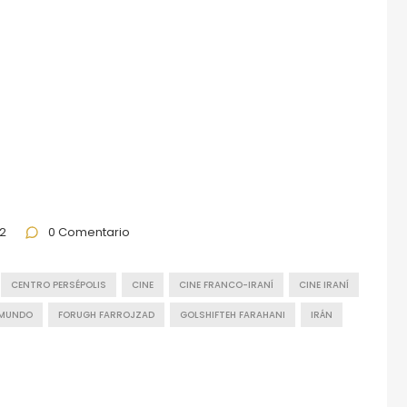
2
0 Comentario
CENTRO PERSÉPOLIS
CINE
CINE FRANCO-IRANÍ
CINE IRANÍ
 MUNDO
FORUGH FARROJZAD
GOLSHIFTEH FARAHANI
IRÁN