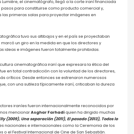
Lumière, el cinematógrafo, llegó a la corte iraní financiada
s pasos para constituirse como producto comercial y,
aís las primeras salas para proyectar imágenes en
tográfica tuvo sus altibajos y en el país se proyectaban
9 marcó un giro en la medida en que los directores y
tas ideas e imágenes fueron totalmente prohibidas.
 cultura cinematográfica iraní que expresara la ética del
 fue en total contradicción con la voluntad de los directores,
más críticos. Desde entonces se estrenaron numerosos
e, con una sutileza típicamente iraní, criticaban la dureza
actores iraníes fueron internacionalmente reconocidos por
demos mencionar
Asghar Farhadi
quien ha dirigido muchas
lly (2009), Una separación (2011), El pasado (2013), Todos lo
 nacionales e internacionales como la Ceremonia de los
s o el Festival Internacional de Cine de San Sebastián.