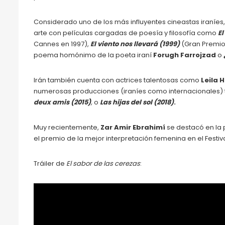
Considerado uno de los más influyentes cineastas iraníes
arte con películas cargadas de poesía y filosofía como
El
Cannes en 1997),
El viento nos llevará (1999)
(Gran Premio 
poema homónimo de la poeta iraní
Forugh Farrojzad
o
Irán también cuenta con actrices talentosas como
Leila 
numerosas producciones (iraníes como internacionales)
deux amis (2015)
,
o
Las hijas del sol (2018)
.
Muy recientemente,
Zar Amir Ebrahimí
se destacó en la 
el premio de la mejor interpretación femenina en el Festi
Tráiler de
El sabor de las cerezas
: