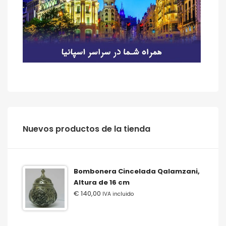
‫‪Nuevos‬‬ ‫‪productos‬‬ ‫‪de‬‬ ‫‪la‬‬ ‫‪tienda‬‬
Bombonera Cincelada Qalamzani,
Altura de 16 cm
€
140,00
IVA incluido