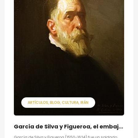
ARTÍCULOS
BLOG
CULTURA
IRÁN
García de Silva y Figueroa, el embajador español que identificó las ruinas de Persépolis
García de Silva y Figueroa (1550-1624) fue un soldado,