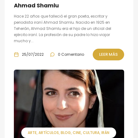
Ahmad Shamlu
Hace 22 años que falleció el gran poeta, escritor y
periodista iraní Ahmad Shamlu. Nacido en 1925 en
Teherán, Ahmad Shamlu era el hijo de un oficial del
ejército iraní. La profesión de su padre lo hizo viajar
mucho y...
LEER MÁS
25/07/2022
0 Comentario
ARTE
ARTÍCULOS
BLOG
CINE
CULTURA
IRÁN