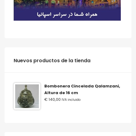
‫‪Nuevos‬‬ ‫‪productos‬‬ ‫‪de‬‬ ‫‪la‬‬ ‫‪tienda‬‬
Bombonera Cincelada Qalamzani,
Altura de 16 cm
€
140,00
IVA incluido