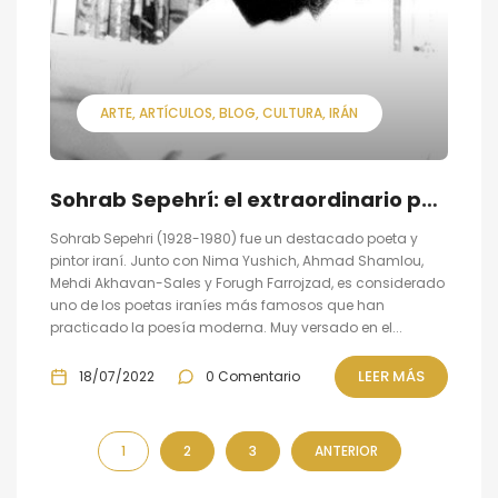
ARTE
ARTÍCULOS
BLOG
CULTURA
IRÁN
Sohrab Sepehrí: el extraordinario poeta y pintor iraní
Sohrab Sepehri (1928-1980) fue un destacado poeta y
pintor iraní. Junto con Nima Yushich, Ahmad Shamlou,
Mehdi Akhavan-Sales y Forugh Farrojzad, es considerado
uno de los poetas iraníes más famosos que han
practicado la poesía moderna. Muy versado en el...
LEER MÁS
18/07/2022
0 Comentario
1
2
3
ANTERIOR