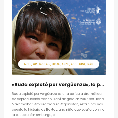
ARTE
ARTÍCULOS
BLOG
CINE
CULTURA
IRÁN
«Buda explotó por vergüenza», la película que dirigió Hana Makhmalbaf con tan solo 18 años
Buda explotó por vergüenza es una película dramática
de coproducción franco-iraní dirigida en 2007 por Hana
Makhmalbaf. Ambientada en Afganistán, esta cinta nos
cuenta la historia de Baktay, una niña que sueña con ir a
la escuela. Sin embargo, en...