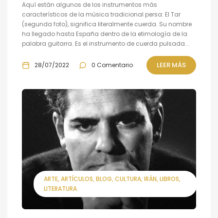
Aquí están algunos de los instrumentos más
característicos de la música tradicional persa: El Tar
(segunda foto), significa literalmente cuerda. Su nombre
ha llegado hasta España dentro de la etimología de la
palabra guitarra. Es el instrumento de cuerda pulsada...
LEER MÁS
28/07/2022
0 Comentario
ARTE
ARTÍCULOS
BLOG
CULTURA
IRÁN
LIBROS
LITERATURA