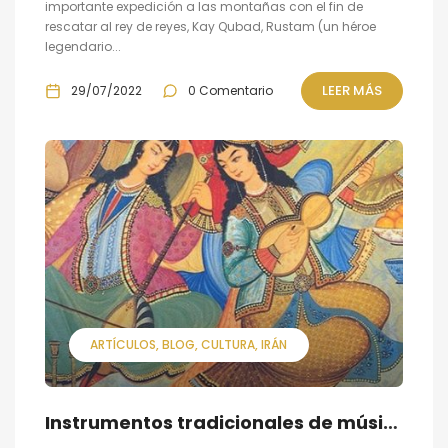
importante expedición a las montañas con el fin de
rescatar al rey de reyes, Kay Qubad, Rustam (un héroe
legendario...
LEER MÁS
29/07/2022
0 Comentario
ARTÍCULOS
BLOG
CULTURA
IRÁN
Instrumentos tradicionales de música persa