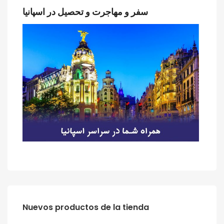
سفر و مهاجرت و تحصیل در اسپانیا
‫‪Nuevos‬‬ ‫‪productos‬‬ ‫‪de‬‬ ‫‪la‬‬ ‫‪tienda‬‬