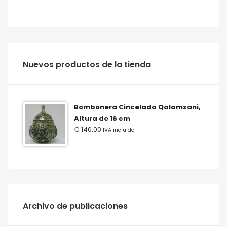
‫‪Nuevos‬‬ ‫‪productos‬‬ ‫‪de‬‬ ‫‪la‬‬ ‫‪tienda‬‬
Bombonera Cincelada Qalamzani,
Altura de 16 cm
€
140,00
IVA incluido
Archivo de publicaciones