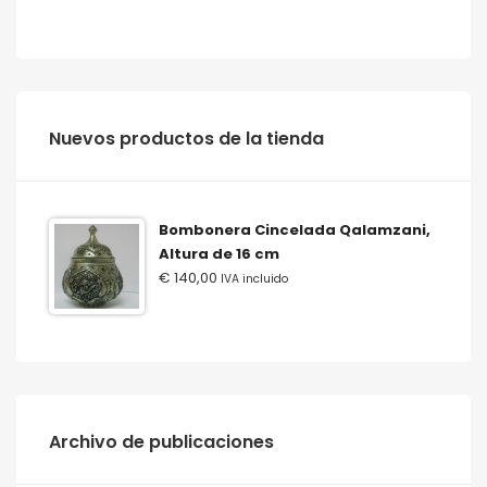
‫‪Nuevos‬‬ ‫‪productos‬‬ ‫‪de‬‬ ‫‪la‬‬ ‫‪tienda‬‬
Bombonera Cincelada Qalamzani,
Altura de 16 cm
€
140,00
IVA incluido
Archivo de publicaciones