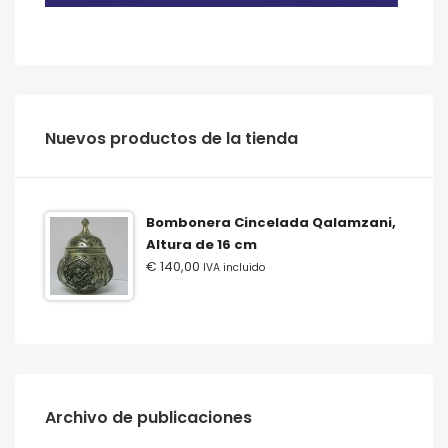
‫‪Nuevos‬‬ ‫‪productos‬‬ ‫‪de‬‬ ‫‪la‬‬ ‫‪tienda‬‬
Bombonera Cincelada Qalamzani,
Altura de 16 cm
€
140,00
IVA incluido
Archivo de publicaciones