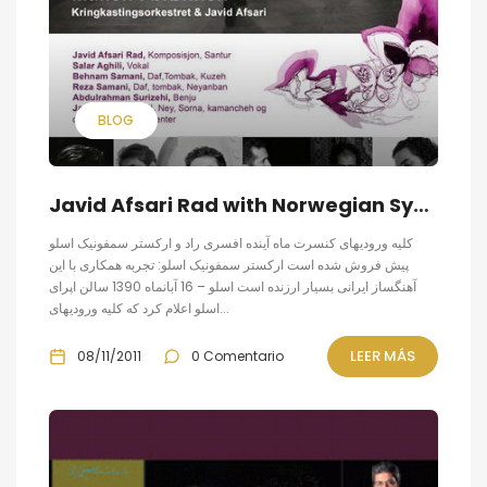
BLOG
Javid Afsari Rad with Norwegian Symphony concert tickets have been sold out
کلیه ورودیهای کنسرت ماه آینده افسری راد و ارکستر سمفونیک اسلو
پیش فروش شده است ارکستر سمفونیک اسلو: تجربه همکاری با این
آهنگساز ایرانی بسیار ارزنده است اسلو – 16 آبانماه 1390 سالن اپرای
اسلو اعلام کرد که کلیه ورودیهای...
LEER MÁS
08/11/2011
0 Comentario