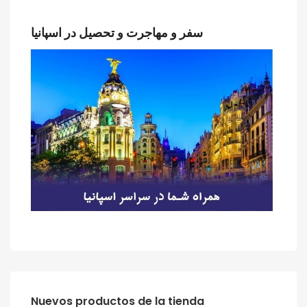
سفر و مهاجرت و تحصیل در اسپانیا
‫‪Nuevos‬‬ ‫‪productos‬‬ ‫‪de‬‬ ‫‪la‬‬ ‫‪tienda‬‬