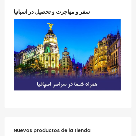
سفر و مهاجرت و تحصیل در اسپانیا
‫‪Nuevos‬‬ ‫‪productos‬‬ ‫‪de‬‬ ‫‪la‬‬ ‫‪tienda‬‬