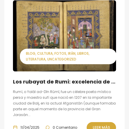
BLOG
CULTURA
FOTOS
IRÁN
LIBROS
LITERATURA
UNCATEGORIZED
Los rubayat de Rumí: excelencia de la poesía persa
Rumí, o Yalāl ad-Dīn Rūmī, fue un célebre poeta místico
persa y maestro sufí que nació en 1207 en la importante
ciudad de Balj, en la actual Afganistán (aunque formaba
parte en aquel momento de la provincia del Gran
Jorasán...
LEER MÁS
11/04/2025
0 Comentario