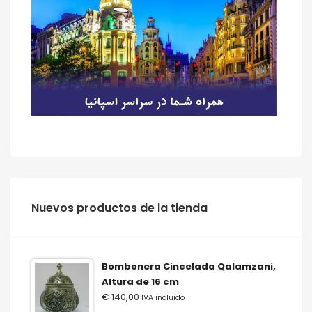
‫‪Nuevos‬‬ ‫‪productos‬‬ ‫‪de‬‬ ‫‪la‬‬ ‫‪tienda‬‬
Bombonera Cincelada Qalamzani,
Altura de 16 cm
€
140,00
IVA incluido