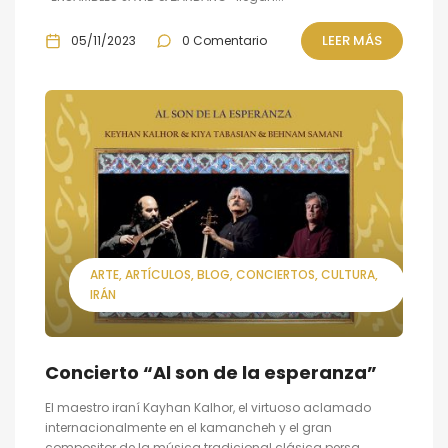
LEER MÁS
05/11/2023
0 Comentario
ARTE
ARTÍCULOS
BLOG
CONCIERTOS
CULTURA
IRÁN
Concierto “Al son de la esperanza”
El maestro iraní Kayhan Kalhor, el virtuoso aclamado
internacionalmente en el kamancheh y el gran
compositor de la música tradicional clásica persa,