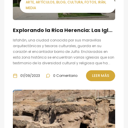
ARTE
ARTÍCULOS
BLOG
CULTURA
FOTOS
IRÁN
MEDIA
Explorando la Rica Herencia: Las Iglesias del Barrio de Julfa en Isfahán
Isfahán, una ciudad conocida por sus maravillas
arquitectónicas y tesoros culturales, guarda en su
corazón el encantador barrio de Julfa. Enclavadas en
esta zona histórica se encuentran varias iglesias que son
testimonio de la diversidad cultural y religiosa que ha...
LEER MÁS
01/09/2023
0 Comentario