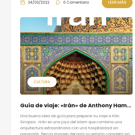
LEER MÁS
24/03/2022
0 Comentario
CULTURA
Guía de viaje: «Irán» de Anthony Ham, Jenny Walker, Mark Elliott, Jean-Bernard Carillet, Simon Richmond y Steve Waters
Una buena idea de guía para preparar su viaje a Irán.
Sinopsis: «Irán es una joya del Islam que combina una
arquitectura extraordinaria con una hospitalidad sin
parangón. Pero la imagen del país no estaría completa sin