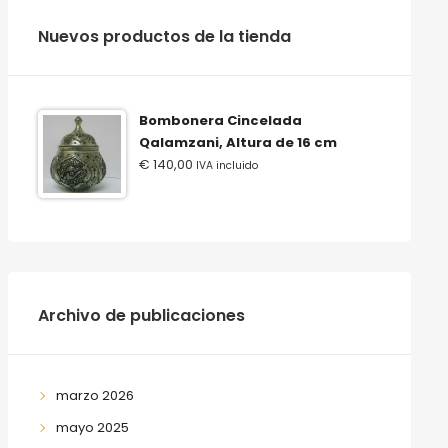
‫‪Nuevos‬‬ ‫‪productos‬‬ ‫‪de‬‬ ‫‪la‬‬ ‫‪tienda‬‬
Bombonera Cincelada
Qalamzani, Altura de 16 cm
€
140,00
IVA incluido
Archivo de publicaciones
marzo 2026
mayo 2025