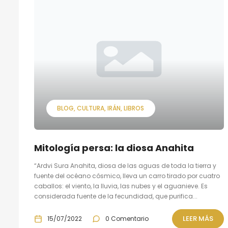
BLOG
CULTURA
IRÁN
LIBROS
Mitología persa: la diosa Anahita
“Ardvi Sura Anahita, diosa de las aguas de toda la tierra y
fuente del océano cósmico, lleva un carro tirado por cuatro
caballos: el viento, la lluvia, las nubes y el aguanieve. Es
considerada fuente de la fecundidad, que purifica...
LEER MÁS
15/07/2022
0 Comentario