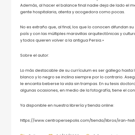
Además, al hacer el balance final nadie deja de lado el me
gente hospitalaria, atenta y acogedora como pocas.
No es extraño que, al final, los que lo conocen difundan su 
país y con las múltiples maravillas arquitectónicas y cul
y todos quieren volver a la antigua Persia.»
Sobre el autor:
Lo más destacable de su currículum es ser gallego hasta 
blanco y lo negro se inclina siempre por lo contrario. Ase
le encanta beberse la vida sin trampas. En su tesis doctora
algunas ocasiones, en medio de la fotografía, tiene el co
Ya disponible en nuestra librería y tienda online:
https://www.centropersepolis.com/tienda/libros/iran-his