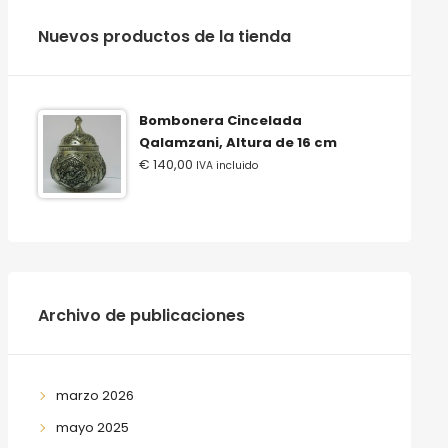
‫‪Nuevos‬‬ ‫‪productos‬‬ ‫‪de‬‬ ‫‪la‬‬ ‫‪tienda‬‬
Bombonera Cincelada
Qalamzani, Altura de 16 cm
€
140,00
IVA incluido
Archivo de publicaciones
marzo 2026
mayo 2025