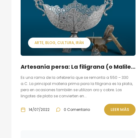
ARTE
BLOG
CULTURA
IRÁN
Artesanía persa: La filigrana (o Malileh kari.)
Es una rama de la orfebrería que se remonta a 550 – 330
a.C. La principal materia prima para la filigrana es la plata,
pero en ocasiones también se utilizan oro y cobre. Los
lingotes de plata se convierten en...
LEER MÁS
14/07/2022
0 Comentario