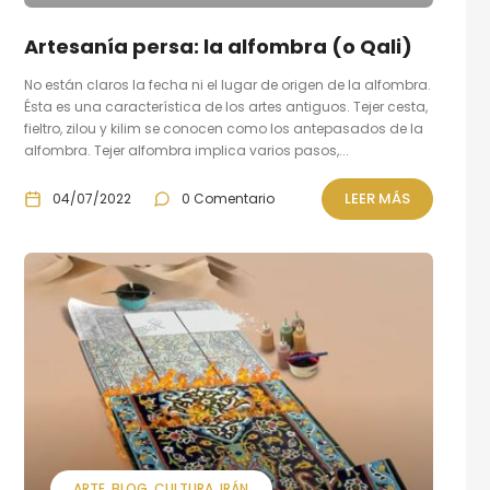
Artesanía persa: la alfombra (o Qali)
No están claros la fecha ni el lugar de origen de la alfombra.
Ésta es una característica de los artes antiguos. Tejer cesta,
fieltro, zilou y kilim se conocen como los antepasados de la
alfombra. Tejer alfombra implica varios pasos,...
LEER MÁS
04/07/2022
0 Comentario
ARTE
BLOG
CULTURA
IRÁN