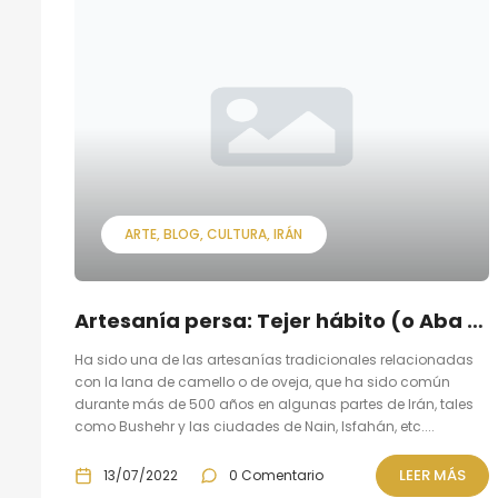
ARTE
BLOG
CULTURA
IRÁN
Artesanía persa: Tejer hábito (o Aba bafi.)
Ha sido una de las artesanías tradicionales relacionadas
con la lana de camello o de oveja, que ha sido común
durante más de 500 años en algunas partes de Irán, tales
como Bushehr y las ciudades de Nain, Isfahán, etc....
LEER MÁS
13/07/2022
0 Comentario