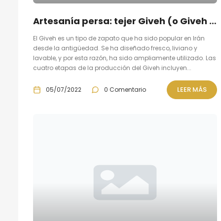
Artesanía persa: tejer Giveh (o Giveh duzi)
El Giveh es un tipo de zapato que ha sido popular en Irán
desde la antigüedad. Se ha diseñado fresco, liviano y
lavable, y por esta razón, ha sido ampliamente utilizado. Las
cuatro etapas de la producción del Giveh incluyen...
LEER MÁS
05/07/2022
0 Comentario