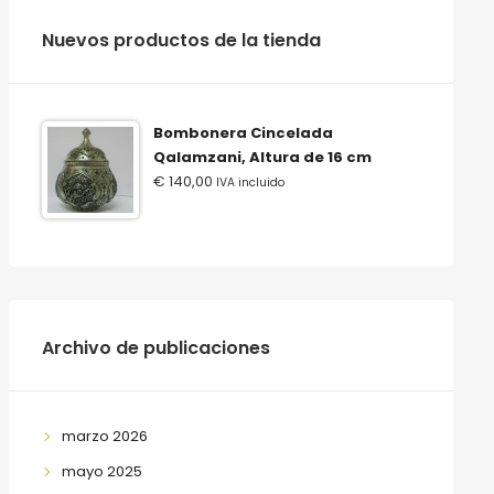
‫‪Nuevos‬‬ ‫‪productos‬‬ ‫‪de‬‬ ‫‪la‬‬ ‫‪tienda‬‬
Bombonera Cincelada
Qalamzani, Altura de 16 cm
€
140,00
IVA incluido
Archivo de publicaciones
marzo 2026
mayo 2025