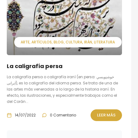
ARTE
ARTÍCULOS
BLOG
CULTURA
IRÁN
LITERATURA
La caligrafía persa
La caligrafía persa o caligrafía iraní (en persa: خوشنِویسیِ
ایرانی), es la caligrafía del idioma persa. Se trata de una de
las artes más veneradas a lo largo de la historia iraní. En
efecto, las ilustraciones, y especialmente trabajos como el
del Corán...
LEER MÁS
14/07/2022
0 Comentario