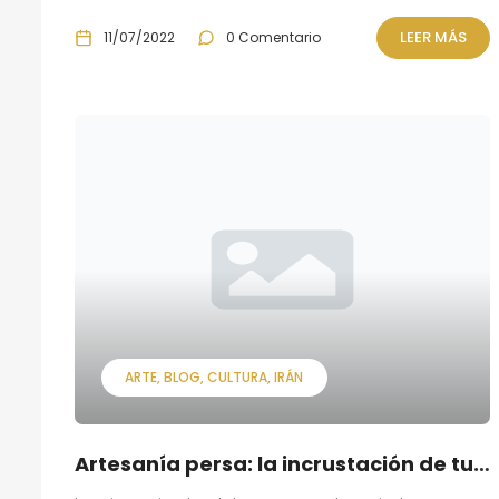
LEER MÁS
11/07/2022
0 Comentario
ARTE
BLOG
CULTURA
IRÁN
Artesanía persa: la incrustación de turquesa (o Firuzeh kubi.)