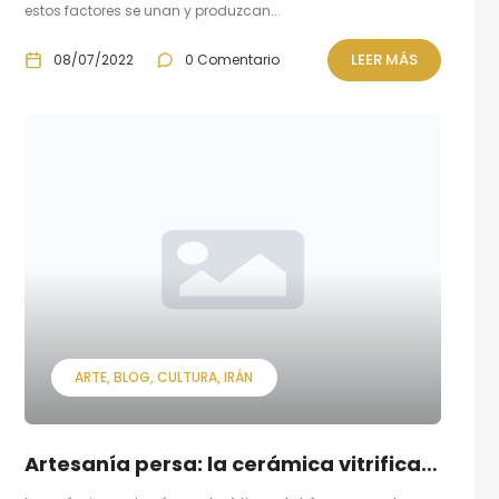
estos factores se unan y produzcan...
LEER MÁS
08/07/2022
0 Comentario
ARTE
BLOG
CULTURA
IRÁN
Artesanía persa: la cerámica vitrificada (o Sofal-e la’abdar).