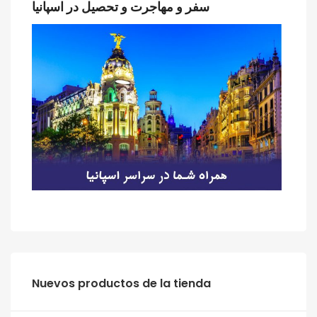
سفر و مهاجرت و تحصیل در اسپانیا
‫‪Nuevos‬‬ ‫‪productos‬‬ ‫‪de‬‬ ‫‪la‬‬ ‫‪tienda‬‬