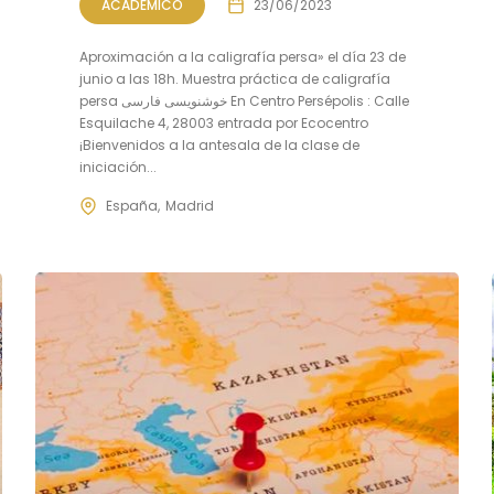
ACADÉMICO
23/06/2023
Aproximación a la caligrafía persa» el día 23 de
junio a las 18h. Muestra práctica de caligrafía
persa خوشنویسی فارسی En Centro Persépolis : Calle
Esquilache 4, 28003 entrada por Ecocentro
¡Bienvenidos a la antesala de la clase de
iniciación...
España
Madrid