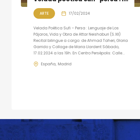
ARTE
17/02/2024
Velada Poética Sufi – Persa : Lenguaje de Los
Pájaros, Vida y Obra de Attar Neishaburi (S.XII)
Recital bilingue a cargo: de Ahmad Taheri, Gloria
Garrido y Collage de Maria Llardent Sábado,
17.02.2024 a las 19h. En Centro Persépolis: Calle...
España
Madrid