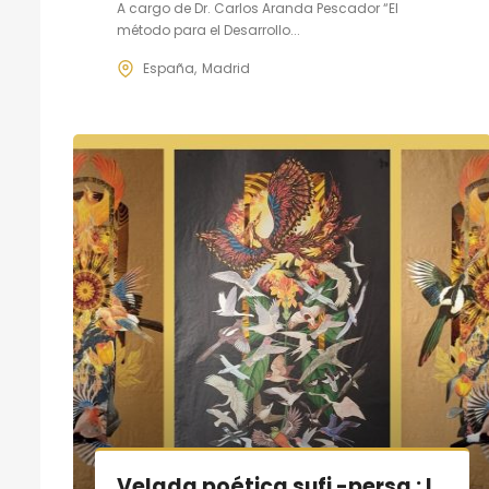
A cargo de Dr. Carlos Aranda Pescador “El
método para el Desarrollo...
España
Madrid
Velada poética sufi -persa : lenguaje de los pájaros, Vida y obra de Attar Neishaburi (S.XII)