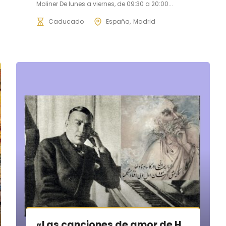
Moliner De lunes a viernes, de 09:30 a 20:00...
Caducado
España
Madrid
«Las canciones de amor de Hafiz de Karol Szymanowski : Persia en el imaginario musical romántico.»