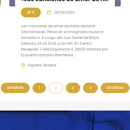
ARTE
24/02/2024
Las canciones de amor de Hafez de Karol
Szymanowski: Persia en el imaginario musical
romántico. A cargo de ِLuis Daniel De Moya
Sábado, 24.02.2024 a las 19h. En Centro
Persépolis: Calle Esquilache 4, 28003 entrada por
Ecocentro Entrada libre Persia...
España
Madrid
ANTERIOR
1
2
3
4
ANTERIOR