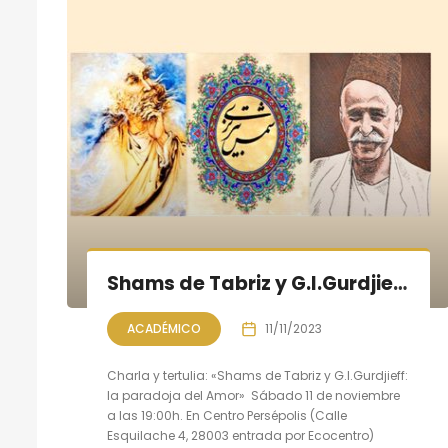
Shams de Tabriz y G.I.Gurdjieff: la paradoja del Amor
ACADÉMICO
11/11/2023
Charla y tertulia: «Shams de Tabriz y G.I.Gurdjieff:
la paradoja del Amor» Sábado 11 de noviembre
a las 19:00h. En Centro Persépolis (Calle
Esquilache 4, 28003 entrada por Ecocentro)