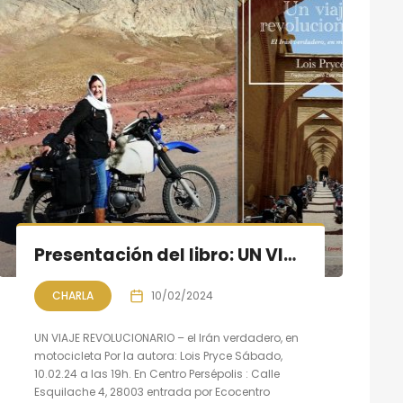
Presentación del libro: UN VIAJE REVOLUCIONARIO – el Irán verdadero, en motocicleta De Lois Pryce
CHARLA
10/02/2024
UN VIAJE REVOLUCIONARIO – el Irán verdadero, en
motocicleta Por la autora: Lois Pryce Sábado,
10.02.24 a las 19h. En Centro Persépolis : Calle
Esquilache 4, 28003 entrada por Ecocentro