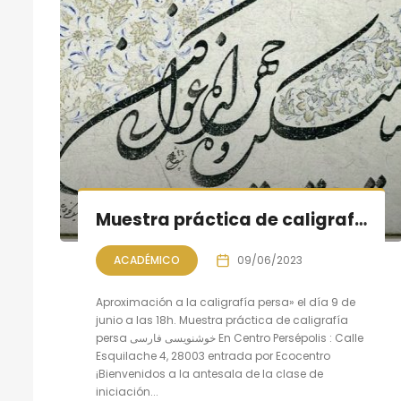
Muestra práctica de caligrafía persa, sesión VIII
ACADÉMICO
09/06/2023
Aproximación a la caligrafía persa» el día 9 de
junio a las 18h. Muestra práctica de caligrafía
persa خوشنویسی فارسی En Centro Persépolis : Calle
Esquilache 4, 28003 entrada por Ecocentro
¡Bienvenidos a la antesala de la clase de
iniciación...