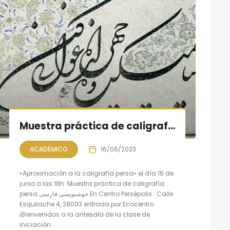
Muestra práctica de caligrafía persa, sesión IX
ACADÉMICO
16/06/2023
«Aproximación a la caligrafía persa» el día 16 de
junio a las 18h. Muestra práctica de caligrafía
persa خوشنویسی فارسی En Centro Persépolis : Calle
Esquilache 4, 28003 entrada por Ecocentro
¡Bienvenidos a la antesala de la clase de
iniciación...