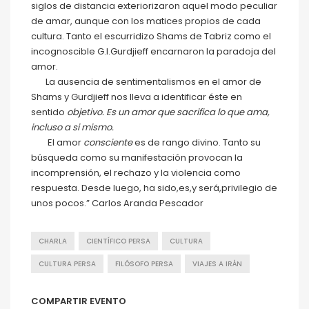
siglos de distancia exteriorizaron aquel modo peculiar
de amar, aunque con los matices propios de cada
cultura. Tanto el escurridizo Shams de Tabriz como el
incognoscible G.I.Gurdjieff encarnaron la paradoja del
amor.
La ausencia de sentimentalismos en el amor de
Shams y Gurdjieff nos lleva a identificar éste en
sentido
objetivo. Es un amor que sacrifica lo que ama,
incluso a si mismo.
El amor
consciente
es de rango divino. Tanto su
búsqueda como su manifestación provocan la
incomprensión, el rechazo y la violencia como
respuesta. Desde luego, ha sido,es,y será,privilegio de
unos pocos.” Carlos Aranda Pescador
CHARLA
CIENTÍFICO PERSA
CULTURA
CULTURA PERSA
FILÓSOFO PERSA
VIAJES A IRÁN
COMPARTIR EVENTO