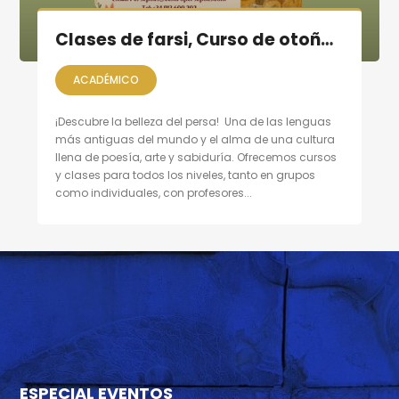
Clases de farsi, Curso de otoño 2025
ACADÉMICO
¡Descubre la belleza del persa! Una de las lenguas
más antiguas del mundo y el alma de una cultura
llena de poesía, arte y sabiduría. Ofrecemos cursos
y clases para todos los niveles, tanto en grupos
como individuales, con profesores...
ESPECIAL EVENTOS