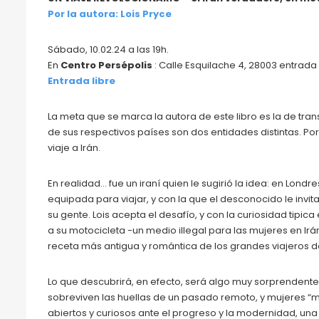
Por la autora: Lois Pryce
Sábado, 10.02.24 a las 19h.
En
Centro Persépolis
: Calle Esquilache 4, 28003 entrada
Entrada libre
La meta que se marca la autora de este libro es la de tran
de sus respectivos países son dos entidades distintas. Por
viaje a Irán.
En realidad… fue un iraní quien le sugirió la idea: en Lon
equipada para viajar, y con la que el desconocido le invita 
su gente. Lois acepta el desafío, y con la curiosidad tipica 
a su motocicleta -un medio illegal para las mujeres en Irá
receta más antigua y romántica de los grandes viajeros d
Lo que descubrirá, en efecto, será algo muy sorprendente: 
sobreviven las huellas de un pasado remoto, y mujeres “mo
abiertos y curiosos ante el progreso y la modernidad, una