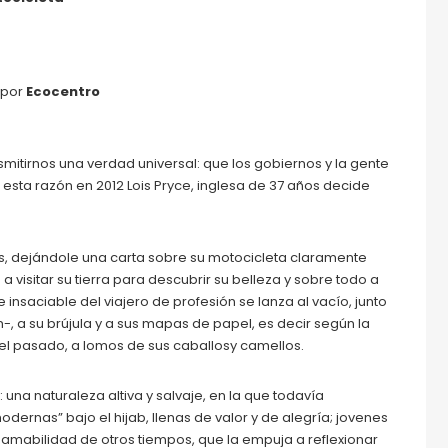
 por
Ecocentro
smitirnos una verdad universal: que los gobiernos y la gente
 esta razón en 2012 Lois Pryce, inglesa de 37 años decide
dres, dejándole una carta sobre su motocicleta claramente
a visitar su tierra para descubrir su belleza y sobre todo a
e insaciable del viajero de profesión se lanza al vacío, junto
n-, a su brújula y a sus mapas de papel, es decir según la
el pasado, a lomos de sus caballosy camellos.
una naturaleza altiva y salvaje, en la que todavía
dernas” bajo el hijab, llenas de valor y de alegría; jovenes
 amabilidad de otros tiempos, que la empuja a reflexionar