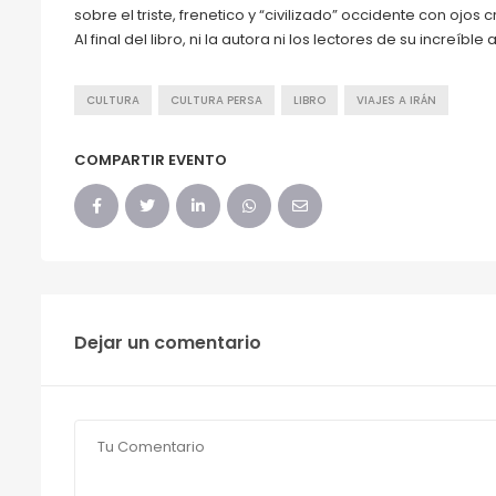
sobre el triste, frenetico y “civilizado” occidente con ojos cr
Al final del libro, ni la autora ni los lectores de su increíb
CULTURA
CULTURA PERSA
LIBRO
VIAJES A IRÁN
COMPARTIR EVENTO
Dejar un comentario