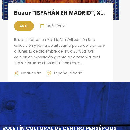
Bazar “ISFAHÁN EN MADRID”, XVII Edición, 5 al 15 de diciembre
ARTE
05/12/2025
Bazar “Isfahán en Madrid”, la XVII edición Una
exposición y venta de artesanía persa del viernes 5
al lunes 15 de diciembre, de 11h. a 20h. La XVII
edición de exposición y venta de artesanía iraní
“Bazar, Isfahán en Madrid” comienza...
Caducado
España
Madrid
BOLETÍN CULTURAL DE CENTRO PERSÉPOLIS