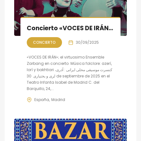
Concierto «VOCES DE IRÁN»: música folclore azerí, lorí y bakhtiari
CONCIERTO
30/09/2025
«VOCES DE IRÁN»; el virtuosimo Ensemble
Zarbang en concierto Música folclore: azerí,
lorí y bakhtiari کنسرت موسیقی محلی ایرانی : آذری،
لری و بختیاری 30 de septiembre de 2025 en el
Teatro Infanta Isabel de Madrid C. del
Barquillo, 24,...
España
Madrid