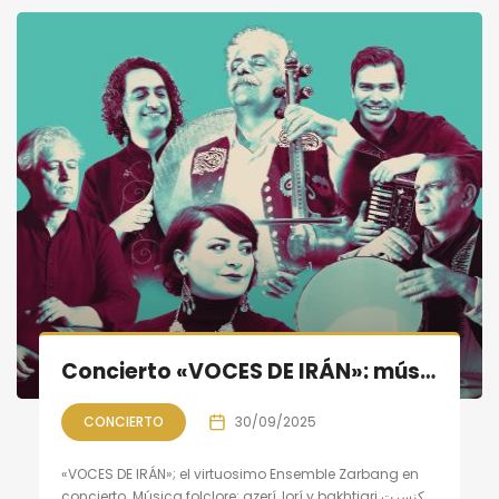
Concierto «VOCES DE IRÁN»: música folclore azerí, lorí y bakhtiari
CONCIERTO
30/09/2025
«VOCES DE IRÁN»; el virtuosimo Ensemble Zarbang en
concierto Música folclore: azerí, lorí y bakhtiari کنسرت