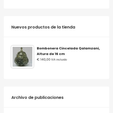
‫‪Nuevos‬‬ ‫‪productos‬‬ ‫‪de‬‬ ‫‪la‬‬ ‫‪tienda‬‬
Bombonera Cincelada Qalamzani,
Altura de 16 cm
€
140,00
IVA incluido
Archivo de publicaciones