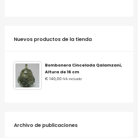
‫‪Nuevos‬‬ ‫‪productos‬‬ ‫‪de‬‬ ‫‪la‬‬ ‫‪tienda‬‬
Bombonera Cincelada Qalamzani,
Altura de 16 cm
€
140,00
IVA incluido
Archivo de publicaciones