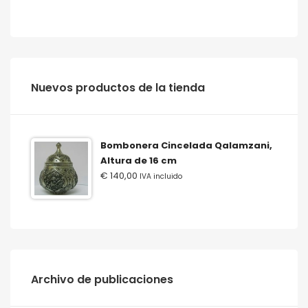
‫‪Nuevos‬‬ ‫‪productos‬‬ ‫‪de‬‬ ‫‪la‬‬ ‫‪tienda‬‬
Bombonera Cincelada Qalamzani,
Altura de 16 cm
€
140,00
IVA incluido
Archivo de publicaciones