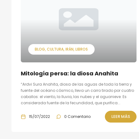
BLOG
CULTURA
IRÁN
LIBROS
Mitología persa: la diosa Anahita
“Ardvi Sura Anahita, diosa de las aguas de toda la tierra y
fuente del océano cósmico, lleva un carro tirado por cuatro
caballos: el viento, la lluvia, las nubes y el aguanieve. Es
considerada fuente de la fecundidad, que purifica...
LEER MÁS
15/07/2022
0 Comentario