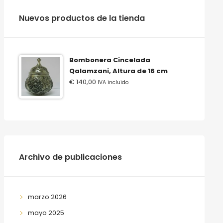
‫‪Nuevos‬‬ ‫‪productos‬‬ ‫‪de‬‬ ‫‪la‬‬ ‫‪tienda‬‬
Bombonera Cincelada
Qalamzani, Altura de 16 cm
€
140,00
IVA incluido
Archivo de publicaciones
marzo 2026
mayo 2025