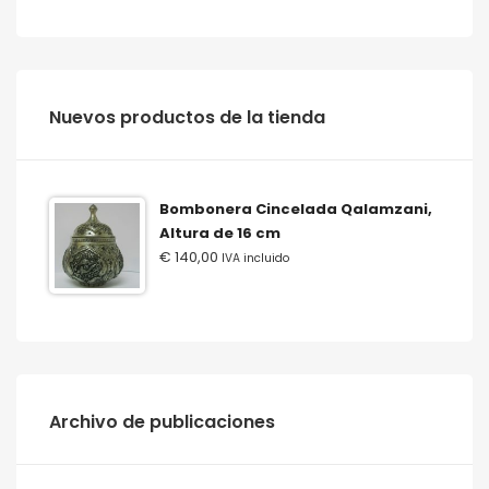
‫‪Nuevos‬‬ ‫‪productos‬‬ ‫‪de‬‬ ‫‪la‬‬ ‫‪tienda‬‬
Bombonera Cincelada Qalamzani,
Altura de 16 cm
€
140,00
IVA incluido
Archivo de publicaciones