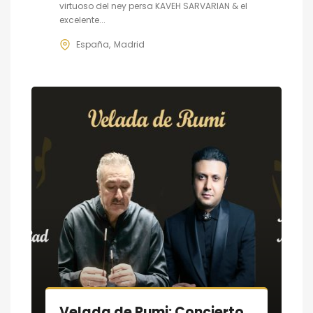
virtuoso del ney persa KAVEH SARVARIAN & el
excelente...
España
Madrid
Velada de Rumi: Concierto de Música & Poesía