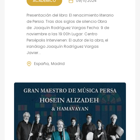
ACADÉMICO
09/11/2024
Presentación del libro: El renacimiento literario
de Persia. Tras dos siglos de silencio Obra
de: Joaquín Rodríguez Vargas Fecha: 9 de
noviembre a las 19:00h Lugar: Centro
Persépolis Intervienen: El autor de la obra, el
iranólogo Joaquín Rodríguez Vargas
Javier...
España
Madrid