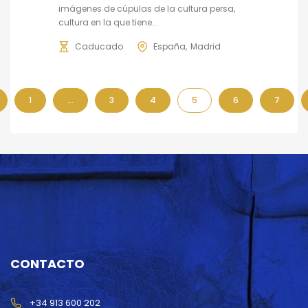
imágenes de cúpulas de la cultura persa,
cultura en la que tiene...
Caducado
España
Madrid
1
…
3
4
5
6
7
CONTACTO
+34 913 600 202