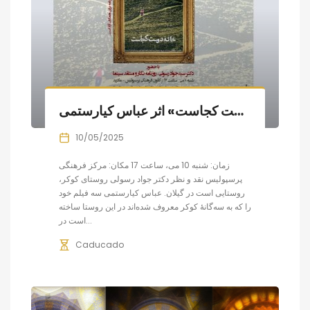
نمایش و بررسی «خانه دوست کجاست» اثر عباس کیارستمی
10/05/2025
زمان: شنبه 10 می، ساعت 17 مکان: مرکز فرهنگی
پرسپولیس نقد و نظر دکتر جواد رسولی روستای کوکر،
روستایی است در گیلان. عباس کیارستمی سه فیلم خود
را که به سه‌گانهٔ کوکر معروف شده‌اند در این روستا ساخته
است در...
Caducado