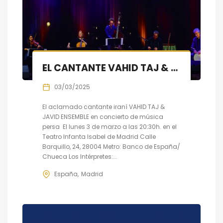
EL CANTANTE VAHID TAJ & JAVID ENSEMBLE EN CONCIERTO DE MÚSICA PERSA
03/03/2025
El aclamado cantante iraní VAHID TAJ &
JAVID ENSEMBLE en concierto de música
persa El lunes 3 de marzo a las 20:30h. en el
Teatro Infanta Isabel de Madrid Calle
Barquillo, 24, 28004 Metro: Banco de España/
Chueca Los Intérpretes:...
España
Madrid