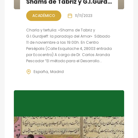
Shams de Tabriz y G.I.Gurdjieff: la paradoja del Amor
ACADÉMICO
11/11/2023
Charla y tertulia: «Shams de Tabriz y
G.I.Gurdjieff: la paradoja del Amor» Sábado
11 de noviembre a las 19:00h. En Centro
Persépolis (Calle Esquilache 4, 28003 entrada
por Ecocentro) A cargo de Dr. Carlos Aranda
Pescador “El método para el Desarrollo...
España
Madrid