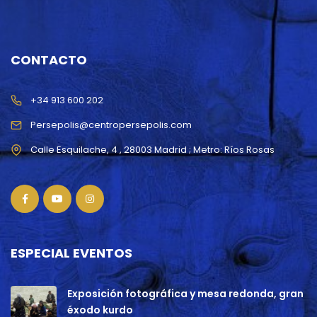
CONTACTO
+34 913 600 202
Persepolis@centropersepolis.com
ESPECIAL EVENTOS
Exposición fotográfica y mesa redonda, gran
éxodo kurdo