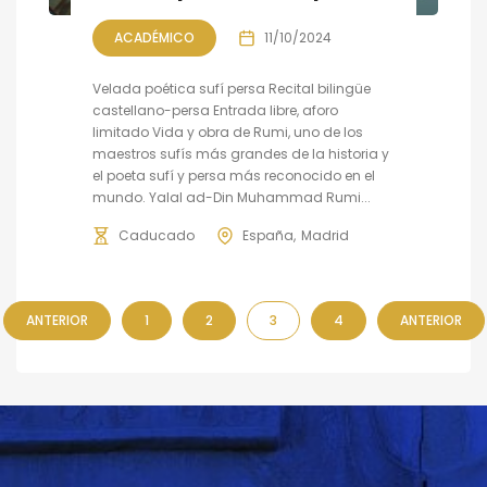
ACADÉMICO
11/10/2024
Velada poética sufí persa Recital bilingüe
castellano-persa Entrada libre, aforo
limitado Vida y obra de Rumi, uno de los
maestros sufís más grandes de la historia y
el poeta sufí y persa más reconocido en el
mundo. Yalal ad-Din Muhammad Rumi...
Caducado
España
Madrid
ANTERIOR
1
2
3
4
ANTERIOR