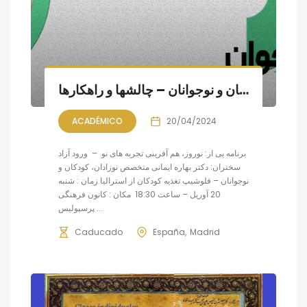
نشستی با دکتر بهاره ایمانی: تغذیه کودکان و نوجوانان – چالشها و راهکارها
ACADÉMICO
20/04/2024
برنامه یی از: نوروز، هم آفرینی تجربه های نو – ورود آزاد
سخنران: دکتر بهاره ایمانی متخصص نوزادان، کودکان و
نوجوانان – فلوشیپ تغذیه کودکان از استرالیا زمان : شنبه
20 آوریل – ساعت 18:30 مکان : کانون فرهنگی
پرسپولیس ...
Caducado
España
Madrid