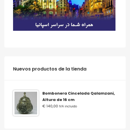
‫‪Nuevos‬‬ ‫‪productos‬‬ ‫‪de‬‬ ‫‪la‬‬ ‫‪tienda‬‬
Bombonera Cincelada Qalamzani,
Altura de 16 cm
€
140,00
IVA incluido