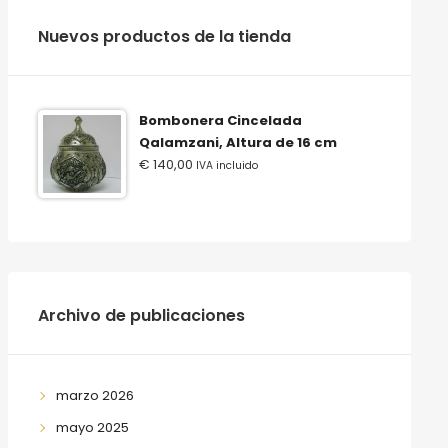
‫‪Nuevos‬‬ ‫‪productos‬‬ ‫‪de‬‬ ‫‪la‬‬ ‫‪tienda‬‬
Bombonera Cincelada
Qalamzani, Altura de 16 cm
€
140,00
IVA incluido
Archivo de publicaciones
marzo 2026
mayo 2025