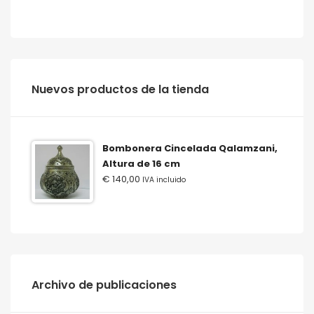
‫‪Nuevos‬‬ ‫‪productos‬‬ ‫‪de‬‬ ‫‪la‬‬ ‫‪tienda‬‬
Bombonera Cincelada Qalamzani,
Altura de 16 cm
€
140,00
IVA incluido
Archivo de publicaciones