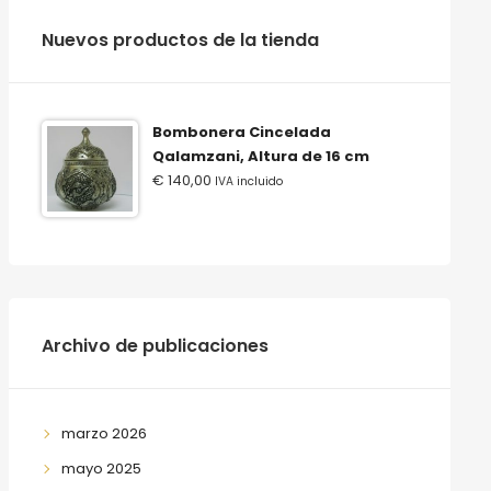
‫‪Nuevos‬‬ ‫‪productos‬‬ ‫‪de‬‬ ‫‪la‬‬ ‫‪tienda‬‬
Bombonera Cincelada
Qalamzani, Altura de 16 cm
€
140,00
IVA incluido
Archivo de publicaciones
marzo 2026
mayo 2025