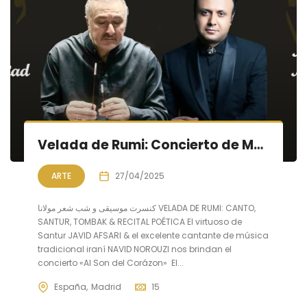
Velada de Rumi: Concierto de Música & Poesía
ARTE
27/04/2025
کنسرت موسیقی و شب شعر مولانا VELADA DE RUMI: CANTO,
SANTUR, TOMBAK & RECITAL POÉTICA El virtuoso de
Santur JAVID AFSARI & el excelente cantante de música
tradicional iraní NAVID NOROUZI nos brindan el
concierto «Al Son del Corázon» El...
España
Madrid
15