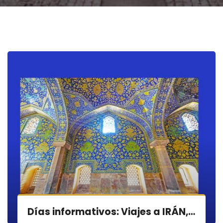
Días informativos: Viajes a IRÁN, UZBEKISTÁN, ARMENIA, GEORGIA, AZERBAIYÁN