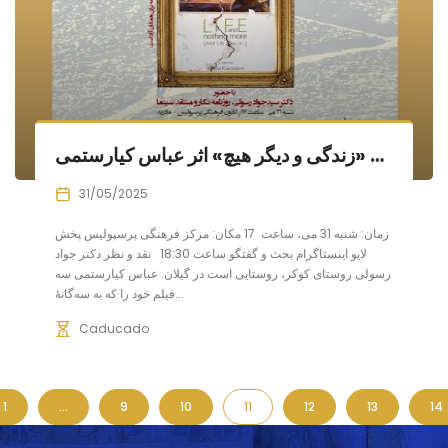
نمایش و بررسی «زندگی و دیگر هیچ» اثر عباس کیارستمی
31/05/2025
زمان: شنبه 31 می، ساعت 17 مکان: مرکز فرهنگی پرسپولیس پخش
لایو اینستاگرام بحث و گفتگو ساعت 18:30 نقد و نظر دکتر جواد
رسولی روستای کوکر، روستایی است در گیلان. عباس کیارستمی سه
فیلم خود را که به سه‌گانهٔ...
Caducado
1
…
9
10
11
12
13
14