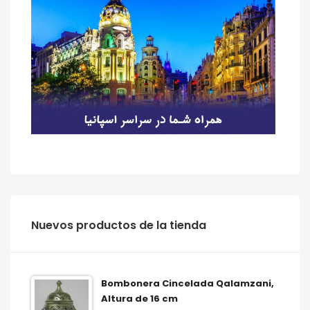
‫‪Nuevos‬‬ ‫‪productos‬‬ ‫‪de‬‬ ‫‪la‬‬ ‫‪tienda‬‬
Bombonera Cincelada Qalamzani,
Altura de 16 cm