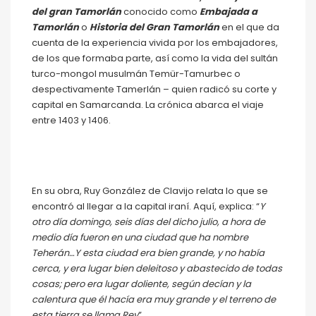
del gran Tamorlán
conocido como
Embajada a
Tamorlán
o
Historia del Gran Tamorlán
en el que da
cuenta de la experiencia vivida por los embajadores,
de los que formaba parte, así como la vida del sultán
turco-mongol musulmán Temür-Tamurbec o
despectivamente Tamerlán – quien radicó su corte y
capital en Samarcanda. La crónica abarca el viaje
entre 1403 y 1406.
En su obra, Ruy González de Clavijo relata lo que se
encontró al llegar a la capital iraní. Aquí, explica: “
Y
otro día domingo, seis días del dicho julio, a hora de
medio día fueron en una ciudad que ha nombre
Teherán…Y esta ciudad era bien grande, y no había
cerca, y era lugar bien deleitoso y abastecido de todas
cosas; pero era lugar doliente, según decían y la
calentura que él hacía era muy grande y el terreno de
esta tierra se llama Rey
”.