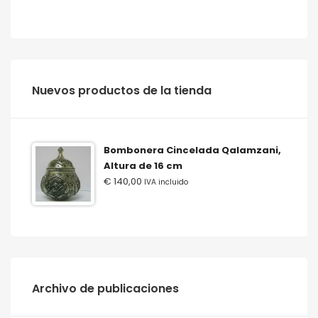
‫‪Nuevos‬‬ ‫‪productos‬‬ ‫‪de‬‬ ‫‪la‬‬ ‫‪tienda‬‬
Bombonera Cincelada Qalamzani,
Altura de 16 cm
€
140,00
IVA incluido
Archivo de publicaciones