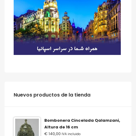
‫‪Nuevos‬‬ ‫‪productos‬‬ ‫‪de‬‬ ‫‪la‬‬ ‫‪tienda‬‬
Bombonera Cincelada Qalamzani,
Altura de 16 cm
€
140,00
IVA incluido